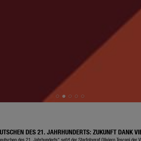
EUTSCHEN DES 21. JAHRHUNDERTS: ZUKUNFT DANK VI
eutschen des 21. Jahrhunderts“ setzt der Starfotograf Oliviero Toscani der 